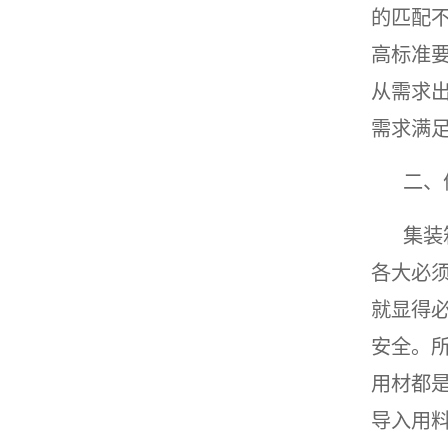
的匹配
高标准
从需求
需求满
二、
集装
各大必
就显得
安全。
用材都
导入用