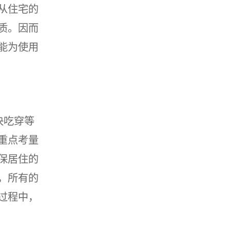
从住宅的
质。因而
能为使用
决吃穿等
重点考量
保居住的
，所有的
过程中，