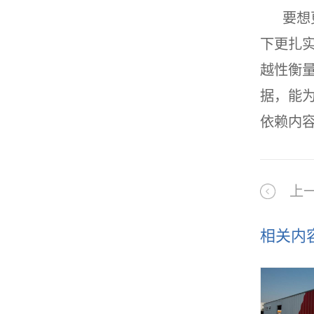
要想
下更扎
越性衡
据，能
依赖内
上
相关内