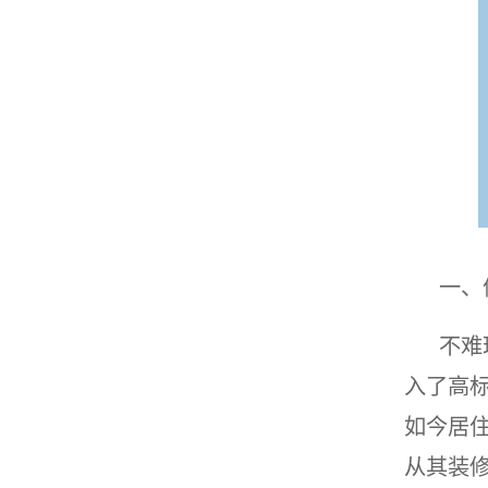
一、
不难
入了高
如今居
从其装