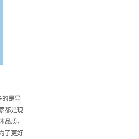
多的是导
素都是现
体品质，
为了更好